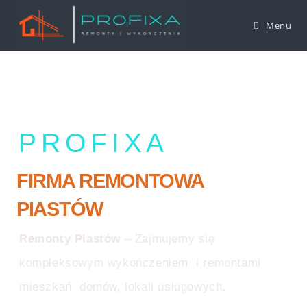
Menu
PROFIXA
FIRMA REMONTOWA
PIASTÓW
Remonty Piastów
– Zajmujemy się
kompleksowym wykończeniem i remontami
mieszkań domów, lokali usługowych
.